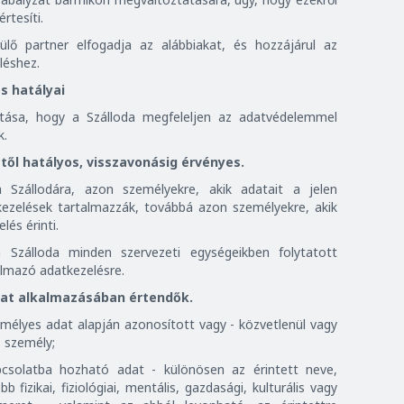
rtesíti.
rülő partner elfogadja az alábbiakat, és hozzájárul az
léshez.
s hatályai
sítása, hogy a Szálloda megfeleljen az adatvédelemmel
k.
-től hatályos, visszavonásig érvényes.
a Szállodára, azon személyekre, akik adatait a jelen
kezelések tartalmazzák, továbbá azon személyekre, akik
lés érinti.
a Szálloda minden szervezeti egységeikben folytatott
lmazó adatkezelésre.
zat alkalmazásában értendők.
mélyes adat alapján azonosított vagy - közvetlenül vagy
 személy;
pcsolatba hozható adat - különösen az érintett neve,
 fizikai, fiziológiai, mentális, gazdasági, kulturális vagy