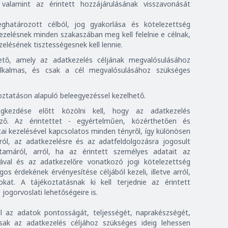
 valamint az érintett hozzájárulásának visszavonását
ghatározott célból, jog gyakorlása és kötelezettség
kezelésnek minden szakaszában meg kell felelnie e célnak,
elésének tisztességesnek kell lennie.
ető, amely az adatkezelés céljának megvalósulásához
 alkalmas, és csak a cél megvalósulásához szükséges
ztatáson alapuló beleegyezéssel kezelhető.
gkezdése előtt közölni kell, hogy az adatkezelés
ező. Az érintettet - egyértelműen, közérthetően és
atai kezelésével kapcsolatos minden tényről, így különösen
áról, az adatkezelésre és az adatfeldolgozásra jogosult
rtamáról, arról, ha az érintett személyes adatait az
sával és az adatkezelőre vonatkozó jogi kötelezettség
os érdekének érvényesítése céljából kezeli, illetve arról,
at. A tájékoztatásnak ki kell terjednie az érintett
jogorvoslati lehetőségeire is.
ll az adatok pontosságát, teljességét, naprakészségét,
sak az adatkezelés céljához szükséges ideig lehessen