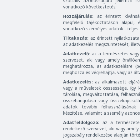
szociális azonosságára jellemző i
vonatkozó következtetés;
Hozzájárulás:
az érintett kíváns
megfelelő tájékoztatáson alapul, 
vonatkozó személyes adatok - teljes 
Tiltakozás:
az érintett nyilatkozata
az adatkezelés megszüntetését, illetve
Adatkezelő:
az a természetes vagy j
szervezet, aki vagy amely önállóa
meghatározza, az adatkezelésre (b
meghozza és végrehajtja, vagy az ált
Adatkezelés:
az alkalmazott eljár
vagy a műveletek összessége, így kü
tárolása, megváltoztatása, felhaszná
összehangolása vagy összekapcsolá
adatok további felhasználásának 
készítése, valamint a személy azonosí
Adatfeldolgozó:
az a természetes 
rendelkező szervezet, aki vagy amely
jogszabály rendelkezése alapján törté