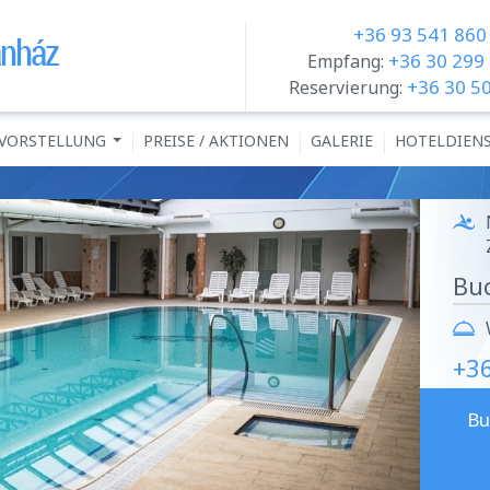
+36 93 541 860
+36 30 299
Empfang:
+36 30 5
Reservierung:
VORSTELLUNG
PREISE / AKTIONEN
GALERIE
HOTELDIEN
...
Buc
+3
Bu