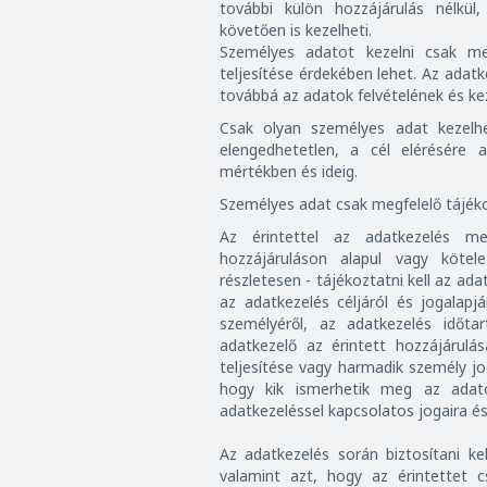
további külön hozzájárulás nélkül,
követően is kezelheti.
Személyes adatot kezelni csak me
teljesítése érdekében lehet. Az adat
továbbá az adatok felvételének és kez
Csak olyan személyes adat kezelh
elengedhetetlen, a cél elérésére
mértékben és ideig.
Személyes adat csak megfelelő tájéko
Az érintettel az adatkezelés me
hozzájáruláson alapul vagy kötel
részletesen - tájékoztatni kell az ad
az adatkezelés céljáról és jogalapj
személyéről, az adatkezelés időta
adatkezelő az érintett hozzájárulá
teljesítése vagy harmadik személy jog
hogy kik ismerhetik meg az adatok
adatkezeléssel kapcsolatos jogaira és 
Az adatkezelés során biztosítani ke
valamint azt, hogy az érintettet c