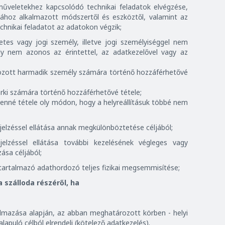
űveletekhez kapcsolódó technikai feladatok elvégzése,
sához alkalmazott módszertől és eszköztől, valamint az
echnikai feladatot az adatokon végzik;
tes vagy jogi személy, illetve jogi személyiséggel nem
ly nem azonos az érintettel, az adatkezelővel vagy az
zott harmadik személy számára történő hozzáférhetővé
rki számára történő hozzáférhetővé tétele;
enné tétele oly módon, hogy a helyreállításuk többé nem
jelzéssel ellátása annak megkülönböztetése céljából;
lzéssel ellátása további kezelésének végleges vagy
ása céljából;
artalmazó adathordozó teljes fizikai megsemmisítése;
 szálloda részéről, ha
almazása alapján, az abban meghatározott körben - helyi
puló célból elrendeli (kötelező adatkezelés).