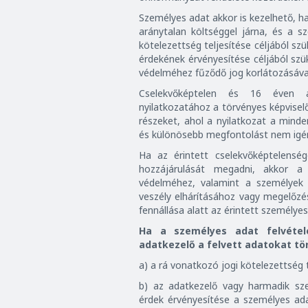
Személyes adat akkor is kezelhető, h
aránytalan költséggel járna, és a 
kötelezettség teljesítése céljából s
érdekének érvényesítése céljából sz
védelméhez fűződő jog korlátozásával
Cselekvőképtelen és 16 éven al
nyilatkozatához a törvényes képvisel
részeket, ahol a nyilatkozat a mind
és különösebb megfontolást nem igén
Ha az érintett cselekvőképtelensé
hozzájárulását megadni, akkor a
védelméhez, valamint a személyek é
veszély elhárításához vagy megelőz
fennállása alatt az érintett személye
Ha a személyes adat felvételé
adatkezelő a felvett adatokat tö
a) a rá vonatkozó jogi kötelezettség t
b) az adatkezelő vagy harmadik sze
érdek érvényesítése a személyes ad