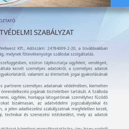
KOZTATÓ
ATVÉDELMI SZABÁLYZAT
ellwest Kft., Adószám: 24784009-2-20, a továbbiakban
ság, melynek főtevékenysége szállodai szolgáltatás.
szefüggésben, ezúton tájékoztatja ügyfeleit, vendégeit,
 általa kezelt személyes adatokról, a személyes adatok
 gyakorlatáról, valamint az érintettek jogai gyakorlásának
 és partnerei személyes adatainak védelmében, kiemelten
 önrendelkezési jogának tiszteletben tartását. A Szálloda
rtnerei, ügyfelei, honlapja látogatóinak személyhez fűződő
tokat bizalmasan, az adatvédelmi jogszabályokkal és
 a jelen adatkezelési szabályzatnak megfelelően kezeli,
, technikai és szervezési intézkedést, mely az adatok
szabályzat bármikori megváltoztatására, úgy, hogy ezekről