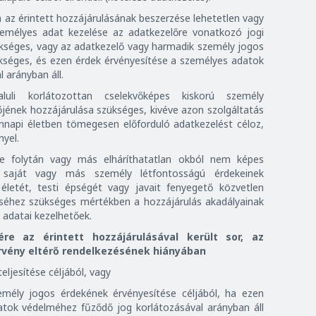
a az érintett hozzájárulásának beszerzése lehetetlen vagy
személyes adat kezelése az adatkezelőre vonatkozó jogi
zükséges, vagy az adatkezelő vagy harmadik személy jogos
ükséges, és ezen érdek érvényesítése a személyes adatok
 arányban áll.
uli korlátozottan cselekvőképes kiskorú személy
őjének hozzájárulása szükséges, kivéve azon szolgáltatás
ennapi életben tömegesen előforduló adatkezelést céloz,
yel.
ge folytán vagy más elháríthatatlan okból nem képes
 saját vagy más személy létfontosságú érdekeinek
letét, testi épségét vagy javait fenyegető közvetlen
éséhez szükséges mértékben a hozzájárulás akadályainak
s adatai kezelhetőek.
re az érintett hozzájárulásával került sor, az
rvény eltérő rendelkezésének hiányában
eljesítése céljából, vagy
mély jogos érdekének érvényesítése céljából, ha ezen
atok védelméhez fűződő jog korlátozásával arányban áll