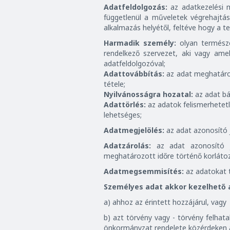
Adatfeldolgozás:
az adatkezelési m
függetlenül a műveletek végrehajtá
alkalmazás helyétől, feltéve hogy a t
Harmadik személy:
olyan természe
rendelkező szervezet, aki vagy ame
adatfeldolgozóval;
Adattovábbítás:
az adat meghatáro
tétele;
Nyilvánosságra hozatal:
az adat bá
Adattörlés:
az adatok felismerhetetl
lehetséges;
Adatmegjelölés:
az adat azonosító 
Adatzárolás:
az adat azonosító je
meghatározott időre történő korlátoz
Adatmegsemmisítés:
az adatokat t
Személyes adat akkor kezelhető a
a) ahhoz az érintett hozzájárul, vagy
b) azt törvény vagy - törvény felhat
önkormányzat rendelete közérdeken ala