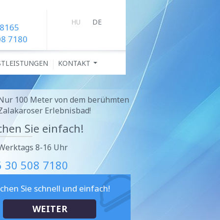
HU
DE
 8165
08 7180
STLEISTUNGEN
KONTAKT
...
Nur 100 Meter von dem berühmten
Zalakaroser Erlebnisbad!
hen Sie einfach!
Werktags 8-16 Uhr
6 30 508 7180
chen Sie schnell und einfach!
WEITER