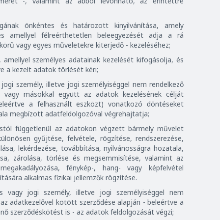
smeret -, valamint az abból levonható, az érintettre
ágának önkéntes és határozott kinyilvánítása, amely
és amellyel félreérthetetlen beleegyezését adja a rá
körű vagy egyes műveletekre kiterjedő - kezeléséhez;
, amellyel személyes adatainak kezelését kifogásolja, és
 a kezelt adatok törlését kéri;
ogi személy, illetve jogi személyiséggel nem rendelkező
n vagy másokkal együtt az adatok kezelésének célját
eleértve a felhasznált eszközt) vonatkozó döntéseket
ala megbízott adatfeldolgozóval végrehajtatja;
ástól függetlenül az adatokon végzett bármely művelet
lönösen gyűjtése, felvétele, rögzítése, rendszerezése,
lása, lekérdezése, továbbítása, nyilvánosságra hozatala,
sa, zárolása, törlése és megsemmisítése, valamint az
megakadályozása, fénykép-, hang- vagy képfelvétel
tására alkalmas fizikai jellemzők rögzítése.
vagy jogi személy, illetve jogi személyiséggel nem
 az adatkezelővel kötött szerződése alapján - beleértve a
nő szerződéskötést is - az adatok feldolgozását végzi;