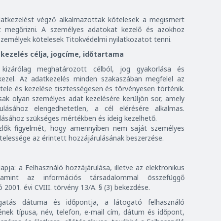
adatkezelést végző alkalmazottak kötelesek a megismert
nt megőrizni. A személyes adatokat kezelő és azokhoz
személyek kötelesek Titokvédelmi nyilatkozatot tenni.
kezelés célja, jogcíme, időtartama
kizárólag meghatározott célból, jog gyakorlása és
 kezel. Az adatkezelés minden szakaszában megfelel az
étele és kezelése tisztességesen és törvényesen történik.
sak olyan személyes adat kezelésére kerüljön sor, amely
ulásához elengedhetetlen, a cél elérésére alkalmas.
lásához szükséges mértékben és ideig kezelhető.
özlők figyelmét, hogy amennyiben nem saját személyes
telessége az érintett hozzájárulásának beszerzése.
pja: a Felhasználó hozzájárulása, illetve az elektronikus
valamint az információs társadalommal összefüggő
 2001. évi CVIII. törvény 13/A. § (3) bekezdése.
gatás dátuma és időpontja, a látogató felhasználó
ek típusa, név, telefon, e-mail cím, dátum és időpont,