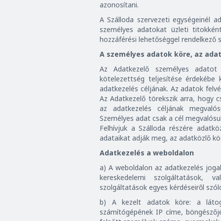
azonosítani.
A Szálloda szervezeti egységeinél 
személyes adatokat üzleti titokké
hozzáférési lehetőséggel rendelkező 
A személyes adatok köre, az adat
Az Adatkezelő személyes adatot 
kötelezettség teljesítése érdekébe
adatkezelés céljának. Az adatok felv
Az Adatkezelő törekszik arra, hogy c
az adatkezelés céljának megvalós
Személyes adat csak a cél megvalósu
Felhívjuk a Szálloda részére adatk
adataikat adják meg, az adatközlő kö
Adatkezelés a weboldalon
a) A weboldalon az adatkezelés jogala
kereskedelemi szolgáltatások, 
szolgáltatások egyes kérdéseiről szóló
b) A kezelt adatok köre: a láto
számítógépének IP címe, böngészőjén