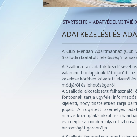
STARTSEITE
»
ADATVÉDELMI TÁJÉ
ADATKEZELÉSI ÉS AD
A Club Mendan Apartmanház (Club W
Szálloda) korlátolt felelősségű társa
A Szálloda, az adatok kezelésével ös
valamint honlapjának látogatóit, az
kezelése körében követett elveiről és
módjáról és lehetőségeiről.
A Szálloda elkötelezett felhasználói
fontosnak tartja ügyfelei információs
kijelenti, hogy tiszteletben tarja pa
jogait. A rögzített személyes ada
nemzetközi ajánlásokkal összhangban,
és megtesz minden olyan biztonsági
biztonságát garantálja.
A Szálloda fenntartja a jogot jelen 