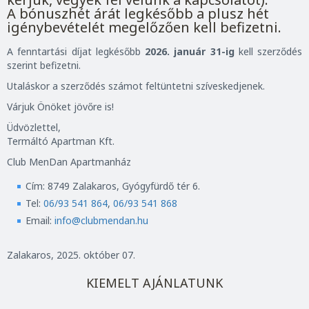
A bónuszhét árát legkésőbb a plusz hét
igénybevételét megelőzően kell befizetni.
A fenntartási díjat legkésőbb
2026. január 31-ig
kell szerződés
szerint befizetni.
Utaláskor a szerződés számot feltüntetni szíveskedjenek.
Várjuk Önöket jövőre is!
Üdvözlettel,
Termáltó Apartman Kft.
Club MenDan Apartmanház
Cím: 8749 Zalakaros, Gyógyfürdő tér 6.
Tel:
06/93 541 864
,
06/93 541 868
Email:
info@clubmendan.hu
Zalakaros, 2025. október 07.
KIEMELT AJÁNLATUNK