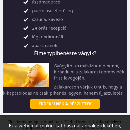
úszómedence
parkolási lehetőség
szauna, kávézó
24 órás recepció
légkondicionált
apartmanok
Élménypihenésre vágyik?
Gyógyító termálvízben pihenni,
kirándulni a zalakarosi dombvidék
friss levegőjén.
Zalakaroson várjuk Önt is, hogy a
kikapcsolódás ne csak pihenés legyen, hanem újjászületés.
ÉRDEKELNEK A RÉSZLETEK
Club Mendan Apartmanház
Elérhetőségek
Adatvédelem
Ez a weboldal cookie-kat használ annak érdekében,
Impresszum
Tájékoztató - Korona vírus