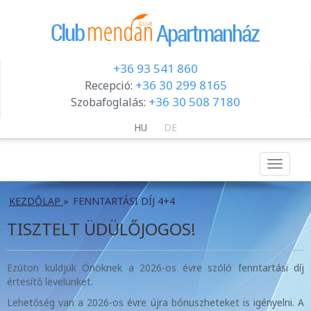
+36 93 541 860
+36 30 299 8165
Recepció:
+36 30 508 7180
Szobafoglalás:
HU
DE
Menu
KEZDŐLAP
»
FENNTARTÁSI DÍJ 4+4
TISZTELT ÜDÜLŐJOGOS!
Ezúton küldjük Önöknek a 2026-os évre szóló fenntartási díj
értesítő levelünket.
Lehetőség van a 2026-os évre újra bónuszheteket is igényelni. A