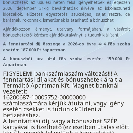
bónuszhetek az üdülési héten felül igényelhetőek és egészen
2026. december 31-ig beválthatóak (kivéve az iskolaszüneti
időszakok, előzetes egyeztetés szükséges) saját részre, de
barátnak, rokonnak, ismerősnek is átadható a bónuszhét.
Ajándékozzon élményt, utalvány formájában, a vásárolt
bónuszhetekről kérésre ajándékutalványt is tudunk kiállítani.
A fenntartási díj összege a 2026-os évre 4+4 fős szoba
esetén: 187.000 Ft /apartman.
A bónuszhét ára 4+4 fős szoba esetén: 159.000 Ft
/apartman.
FIGYELEM! bankszámlaszám változás!!! A
fenntartási díjakat és bónuszhetek árait a
Termáltó Apartman Kft. Magnet banknál
vezetett:
16200687-10005752-00000000
számlaszámára kérjük átutalni, vagy igény
esetén csekket is tudunk küldeni a
befizetéshez.
A fenntartási díj, vagy a bónuszhét SZÉP
kártyával is fizethető (ez esetben utalás előtt
kérjük, vegyék fel velünk a kapcsolatot).