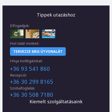
Tippek utazáshoz
Elfogadjuk:
Hol talál minket:
TERVEZZE MEG ÚTVONALÁT
Hívja kollégáinkat:
+36 93 541 860
Recepció:
+36 30 299 8165
Szobafoglalás:
+36 30 508 7180
Kiemelt szolgáltatásaink