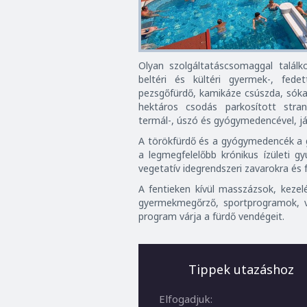
Olyan szolgáltatáscsomaggal találk
beltéri és kültéri gyermek-, fed
pezsgőfürdő, kamikáze csúszda, sók
hektáros csodás parkosított strand
termál-, úszó és gyógymedencével, já
A törökfürdő és a gyógymedencék a g
a legmegfelelőbb krónikus ízületi g
vegetatív idegrendszeri zavarokra és
A fentieken kívül masszázsok, kezelé
gyermekmegőrző, sportprogramok, v
program várja a fürdő vendégeit.
Tippek utazáshoz
Elfogadjuk: