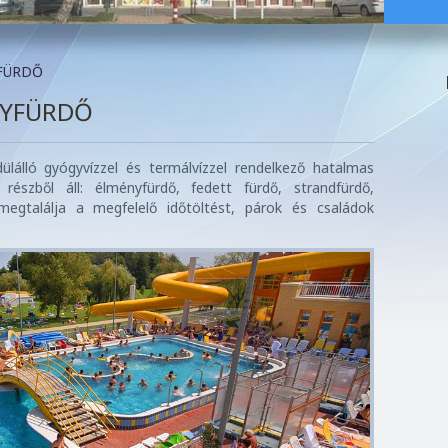
FÜRDŐ
NYFÜRDŐ
ülálló gyógyvízzel és termálvízzel rendelkező hatalmas
észből áll: élményfürdő, fedett fürdő, strandfürdő,
egtalálja a megfelelő időtöltést, párok és családok