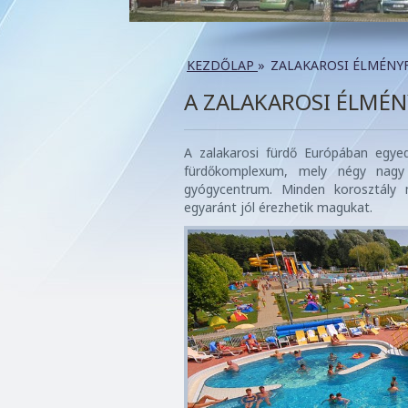
KEZDŐLAP
»
ZALAKAROSI ÉLMÉNY
A ZALAKAROSI ÉLMÉ
A zalakarosi fürdő Európában egyed
fürdőkomplexum, mely négy nagy r
gyógycentrum. Minden korosztály m
egyaránt jól érezhetik magukat.