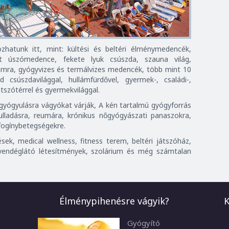
ozhatunk itt, mint: kültési és beltéri élménymedencék,
ett úszómedence, fekete lyuk csúszda, szauna világ,
amra, gyógyvizes és termálvizes medencék, több mint 10
 csúszdavilággal, hullámfürdővel, gyermek-, családi-,
tszótérrel és gyermekvilággal.
yógyulásra vágyókat várják, A kén tartalmú gyógyforrás
yulladásra, reumára, krónikus nőgyógyászati panaszokra,
 fogínybetegségekre.
sek, medical wellness, fitness terem, beltéri játszóház,
endéglátó létesítmények, szolárium és még számtalan
Élménypihenésre vágyik?
K
Gyógyító