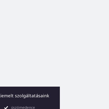
iemelt szolgáltatásaink
úszómedence