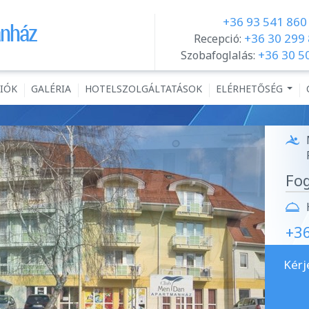
+36 93 541 860
+36 30 299
Recepció:
+36 30 5
Szobafoglalás:
CIÓK
GALÉRIA
HOTELSZOLGÁLTATÁSOK
ELÉRHETŐSÉG
...
Fog
+3
Kérj