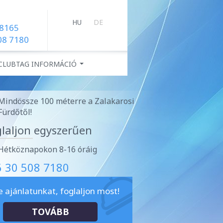
HU
DE
 8165
08 7180
CLUBTAG INFORMÁCIÓ
...
Mindössze 100 méterre a Zalakarosi
Fürdőtől!
laljon egyszerűen
Hétköznapokon 8-16 óráig
6 30 508 7180
e ajánlatunkat, foglaljon most!
TOVÁBB