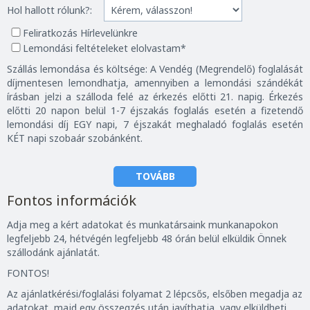
Hol hallott rólunk?:
Feliratkozás Hírlevelünkre
Lemondási feltételeket elolvastam*
Szállás lemondása és költsége: A Vendég (Megrendelő) foglalását
díjmentesen lemondhatja, amennyiben a lemondási szándékát
írásban jelzi a szálloda felé az érkezés előtti 21. napig. Érkezés
előtti 20 napon belül 1-7 éjszakás foglalás esetén a fizetendő
lemondási díj EGY napi, 7 éjszakát meghaladó foglalás esetén
KÉT napi szobaár szobánként.
TOVÁBB
Fontos információk
Adja meg a kért adatokat és munkatársaink munkanapokon
legfeljebb 24, hétvégén legfeljebb 48 órán belül elküldik Önnek
szállodánk ajánlatát.
FONTOS!
Az ajánlatkérési/foglalási folyamat 2 lépcsős, elsőben megadja az
adatokat, majd egy összegzés után javíthatja, vagy elküldheti