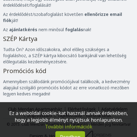
érdeklődését/foglalását!
Az érdeklődést/szobafoglalást követően
ellenőrizze email
fiók
ját!
Az
ajánlatkérés
nem minősül
foglalás
nak!
SZÉP Kártya
Tudta Ön? Azon időszakokra, ahol előleg szükséges a
foglaláshoz, a SZÉP kártya kibocsátó bankjánál van lehetőség
előlegutalás kezdeményezésére.
Promóciós kód
Amennyiben szállodánk promóciójával találkozik, a kedvezmény
alapjául szolgáló promóciós kódot az erre vonatkozó mezőben
legyen kedves megadni!
Club Mendan Apartmanház
Elérhetőségek
Adatvédelem
Ez a weboldal cookie-kat használ annak érdekében,
Impresszum
Tájékoztató - Korona vírus
hogy a legjobb élményt nyújtsuk honlapunkon.
© 2015. Club MenDan Apartmanház Zalakaros - Minden jog fenntartva!
További információk
Design & Hotel CMS: