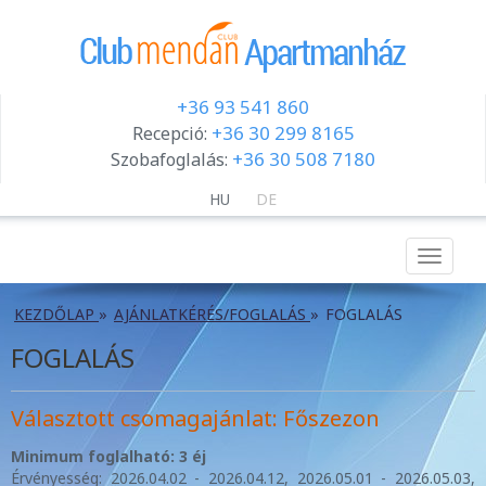
+36 93 541 860
+36 30 299 8165
Recepció:
+36 30 508 7180
Szobafoglalás:
HU
DE
Menu
KEZDŐLAP
»
AJÁNLATKÉRÉS/FOGLALÁS
»
FOGLALÁS
FOGLALÁS
Választott csomagajánlat: Főszezon
Minimum foglalható: 3 éj
Érvényesség: 2026.04.02 - 2026.04.12, 2026.05.01 - 2026.05.03,